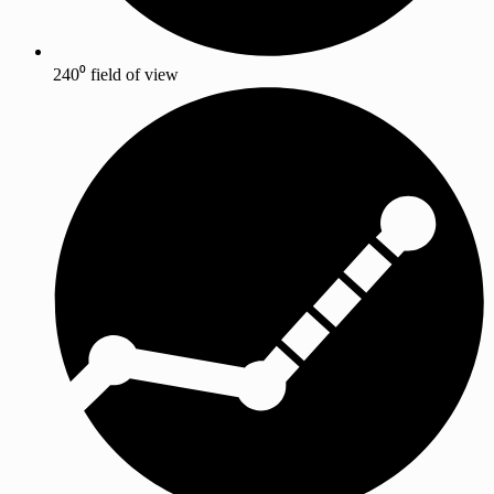
240⁰ field of view