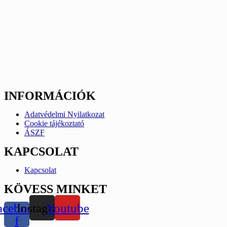
INFORMÁCIÓK
Adatvédelmi Nyilatkozat
Cookie tájékoztató
ÁSZF
KAPCSOLAT
Kapcsolat
KÖVESS MINKET
acebook-
Instagram
Youtube
f