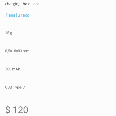
charging the device.
Features
18 g
8,5×18×83 mm
300 mAh
USB Type-C
$
120