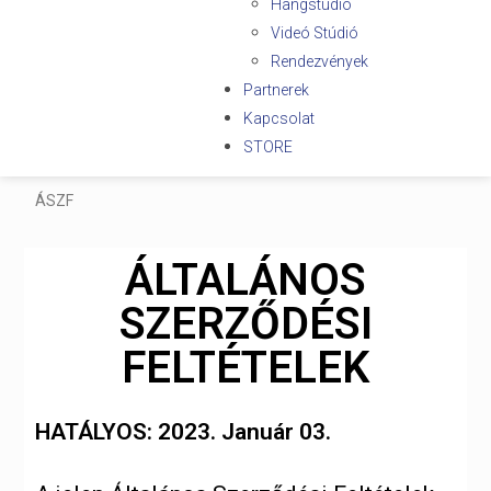
Hangstudió
Videó Stúdió
Rendezvények
Partnerek
Kapcsolat
STORE
ÁSZF
ÁLTALÁNOS
SZERZŐDÉSI
FELTÉTELEK
HATÁLYOS: 2023. Január 03.