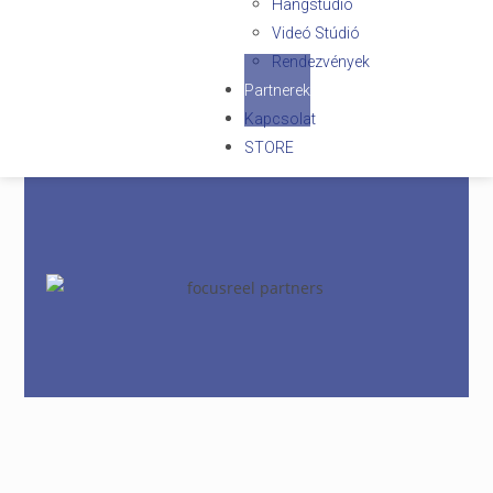
Hangstudió
Videó Stúdió
Rendezvények
Partnerek
Kapcsolat
STORE